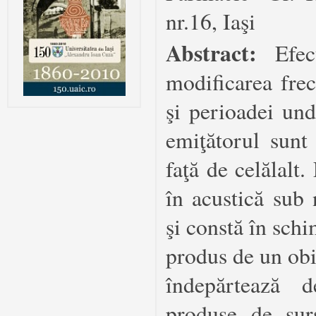
nr.16, Iaşi
Abstract:
Efe
modificarea fre
şi perioadei und
emiţătorul sunt
faţă de celălalt
în acustică sub
şi constă în sch
produs de un obi
îndepărtează d
produse de sur