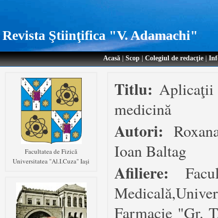
Revista Ştiinţifica "V. Adamachi"
Acasă
|
Scop
|
Colegiul de redacţie
|
Inf
Titlu:
Aplicaţii
medicină
Autori:
Roxana
Ioan Baltag
Facultatea de Fizică
Universitatea "Al.I.Cuza" Iaşi
Afiliere:
Facu
Medicală,Unive
Farmacie "Gr. T.