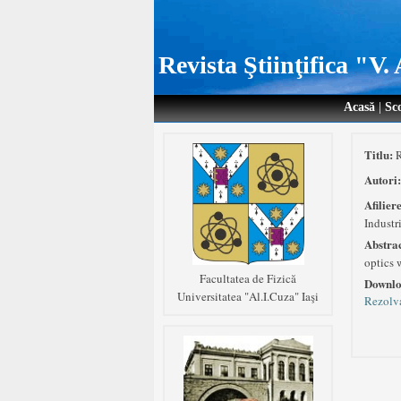
Revista Ştiinţifica "V
Acasă
|
Sc
Titlu:
R
Autori
Afilier
Industr
Abstra
optics 
Facultatea de Fizică
Downlo
Universitatea "Al.I.Cuza" Iaşi
Rezolva