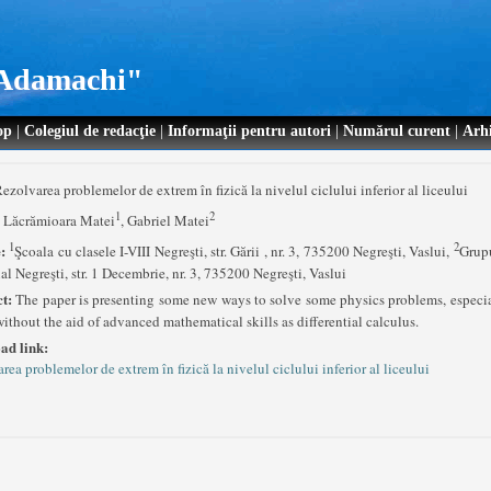
. Adamachi"
op
|
Colegiul de redacţie
|
Informaţii pentru autori
|
Numărul curent
|
Arh
ezolvarea problemelor de extrem în fizică la nivelul ciclului inferior al liceului
1
2
:
Lăcrămioara Matei
, Gabriel Matei
1
2
e:
Şcoala cu clasele I-VIII Negreşti, str. Gării , nr. 3, 735200 Negreşti, Vaslui,
Grupu
ial Negreşti, str. 1 Decembrie, nr. 3, 735200 Negreşti, Vaslui
ct:
The paper is presenting some new ways to solve some physics problems, especi
without the aid of advanced mathematical skills as differential calculus.
ad link:
rea problemelor de extrem în fizică la nivelul ciclului inferior al liceului