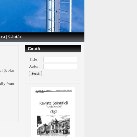
iva
|
Căutări
Caută
Titlu:
Autor:
l Şcolar
ally from