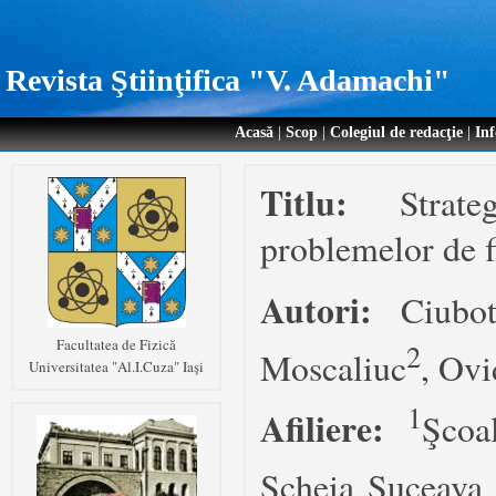
Revista Ştiinţifica "V. Adamachi"
Acasă
|
Scop
|
Colegiul de redacţie
|
Inf
Titlu:
Strat
problemelor de f
Autori:
Ciubo
Facultatea de Fizică
2
Moscaliuc
, Ovi
Universitatea "Al.I.Cuza" Iaşi
1
Afiliere:
Şcoa
Şcheia Suceav