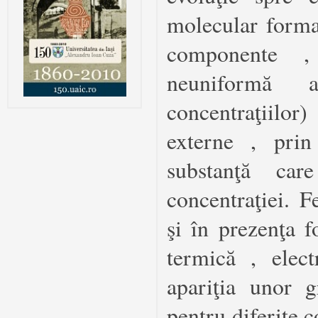
molecular forma
componente ,
neuniformă a
concentraţiilor
externe , prin
substanţă car
concentraţiei. 
şi în prezenţa f
termică , elect
apariţia unor g
pentru diferite 