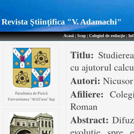
Revista Ştiinţifica "V. Adamachi"
Acasă
|
Scop
|
Colegiul de redacţie
|
Inf
Titlu:
Studiere
cu ajutorul calcu
Autori:
Nicusor
Afiliere:
Coleg
Facultatea de Fizică
Universitatea "Al.I.Cuza" Iaşi
Roman
Abstract:
Difuz
evoluţie spre 